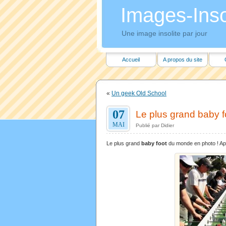
Images-Insol
Une image insolite par jour
Accueil
A propos du site
«
Un geek Old School
07
Le plus grand baby 
MAI
Publié par Didier
Le plus grand
baby foot
du monde en photo ! Apr