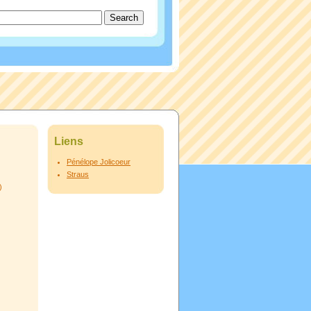
Liens
Pénélope Jolicoeur
Straus
)