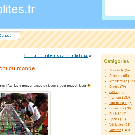
ites.fr
Contact
Il a oublié d’enlever sa voiture de la rue
»
Catégories
foot du monde
Accidents
(59)
Animaux
(65)
Architecture
(120
ès il faut juste trouver assez de joueurs pour pouvoir jouer
Divers
(76)
Geek
(52)
Humour
(138)
Informatique
(7)
Panneaux
(76)
Publicité
(4)
Sports
(17)
Véhicules
(81)
Voitures
(103)