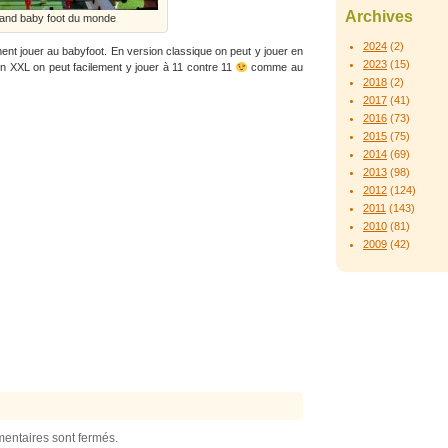
Archives
rand baby foot du monde
2024
(2)
ent jouer au babyfoot. En version classique on peut y jouer en
2023
(15)
on XXL on peut facilement y jouer à 11 contre 11
comme au
2018
(2)
2017
(41)
2016
(73)
2015
(75)
2014
(69)
2013
(98)
2012
(124)
2011
(143)
2010
(81)
2009
(42)
entaires sont fermés.