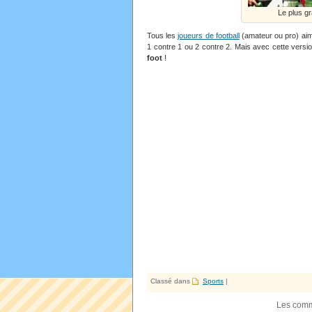
Le plus g
Tous les
joueurs de football
(amateur ou pro) aim
1 contre 1 ou 2 contre 2. Mais avec cette versi
foot
!
Classé dans
Sports
|
Les comm