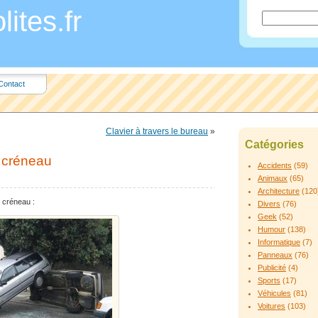
ites.fr
Contact
Clavier à travers le bureau
»
Catégories
n créneau
Accidents
(59)
Animaux
(65)
Architecture
(120
n créneau :
Divers
(76)
Geek
(52)
Humour
(138)
Informatique
(7)
Panneaux
(76)
Publicité
(4)
Sports
(17)
Véhicules
(81)
Voitures
(103)