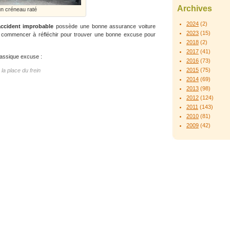
Archives
n créneau raté
2024
(2)
accident improbable
possède une bonne assurance voiture
2023
(15)
jà commencer à réfléchir pour trouver une bonne excuse pour
2018
(2)
2017
(41)
lassique excuse :
2016
(73)
2015
(75)
la place du frein
2014
(69)
2013
(98)
2012
(124)
2011
(143)
2010
(81)
2009
(42)