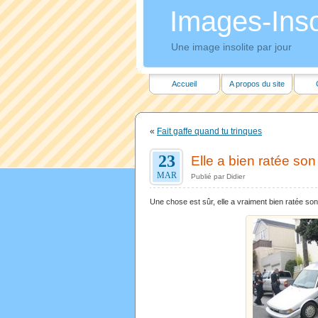
Images-Insol
Une image insolite par jour
Accueil
A propos du site
«
Fait gaffe quand tu trinques
23
Elle a bien ratée so
MAR
Publié par Didier
Une chose est sûr, elle a vraiment bien ratée so