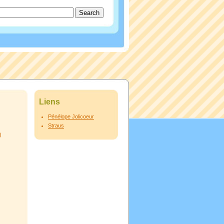
Liens
Pénélope Jolicoeur
Straus
)