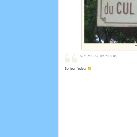
Pa
RUE du CUL du PUTOIS
Bonjour l’odeur