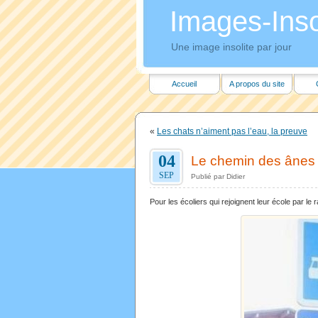
Images-Insol
Une image insolite par jour
Accueil
A propos du site
«
Les chats n’aiment pas l’eau, la preuve
04
Le chemin des ânes p
SEP
Publié par Didier
Pour les écoliers qui rejoignent leur école par le