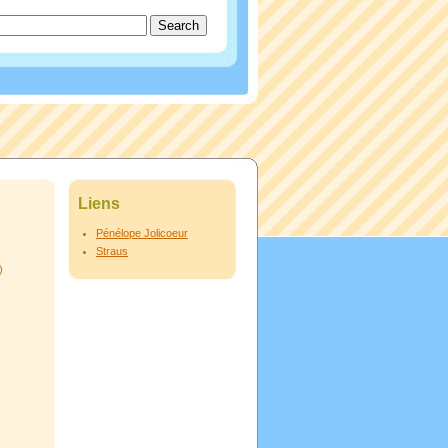
Liens
Pénélope Jolicoeur
Straus
)