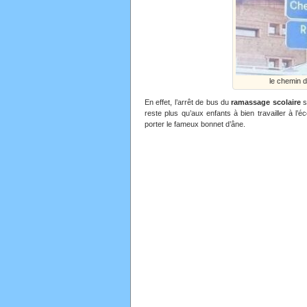
le chemin d
En effet, l’arrêt de bus du
ramassage scolaire
s
reste plus qu’aux enfants à bien travailler à l’é
porter le fameux bonnet d’âne.