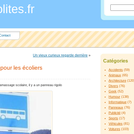
ites.fr
Contact
Un vieux curieux regarde derrière
»
Catégories
our les écoliers
Accidents
(59)
Animaux
(65)
Architecture
(120
 ramassage scolaire, il y a un panneau rigolo
Divers
(76)
Geek
(52)
Humour
(138)
Informatique
(7)
Panneaux
(76)
Publicité
(4)
Sports
(17)
Véhicules
(81)
Voitures
(103)