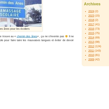
Archives
2024
(2)
2023
(15)
2018
(2)
2017
(41)
es ânes pour les écoliers
2016
(73)
2015
(75)
e trouve au «
chemin des ânes
« , ça ne s’invente pas
Il ne
2014
(69)
cole pour faire taire les mauvaises langues et éviter de devoir
2013
(98)
2012
(124)
2011
(143)
2010
(81)
2009
(42)