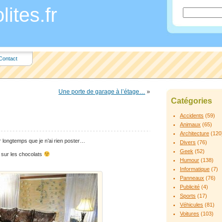
ites.fr
Contact
Une porte de garage à l’étage…
»
Catégories
Accidents
(59)
Animaux
(65)
Architecture
(120
er longtemps que je n’ai rien poster…
Divers
(76)
Geek
(52)
s sur les chocolats
Humour
(138)
Informatique
(7)
Panneaux
(76)
Publicité
(4)
Sports
(17)
Véhicules
(81)
Voitures
(103)