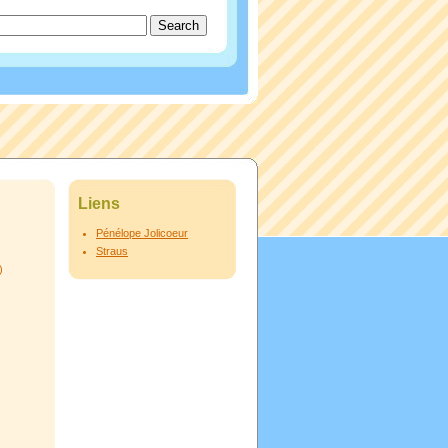
Liens
Pénélope Jolicoeur
Straus
)