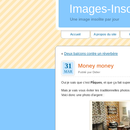
Images-Insol
Une image insolite par jour
Accueil
A propos du site
«
Deux balcons contre un réverbère
31
Money money
MAR
Publié par Didier
Oui je sais que c’est
Pâques
, et que ça fait sup
Mais je vais vous éviter les traditionnelles photo
Voici donc une photo d’argent :