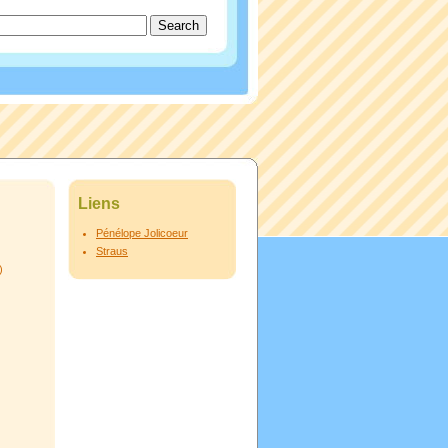
Liens
Pénélope Jolicoeur
Straus
)