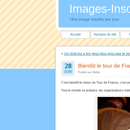
Images-Insol
Une image insolite par jour
Accueil
A propos du site
«
Un chat qui a les yeux plus gros que le ve
28
Bientôt le tour de Fr
JUIN
Publié par Didier
C’est bientôt le retour du Tour de France, c’est po
Tout le monde se prépare, les organisateurs mais