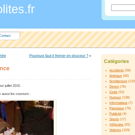
ites.fr
Contact
ntre
Pourquoi faut-il freiner en douceur ?
»
Catégories
ance
Accidents
(59)
Animaux
(65)
Architecture
(120
ur juillet 2015.
Divers
(76)
Geek
(52)
 aussi les coureurs :
Humour
(138)
Informatique
(7)
Panneaux
(76)
Publicité
(4)
Sports
(17)
Véhicules
(81)
Voitures
(103)