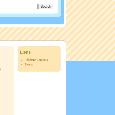
Liens
Pénélope Jolicoeur
Straus
)