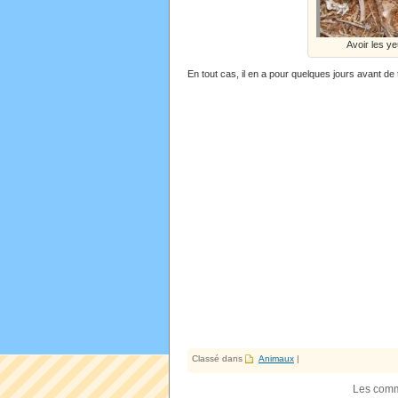
Avoir les ye
En tout cas, il en a pour quelques jours avant de
Classé dans
Animaux
|
Les comm