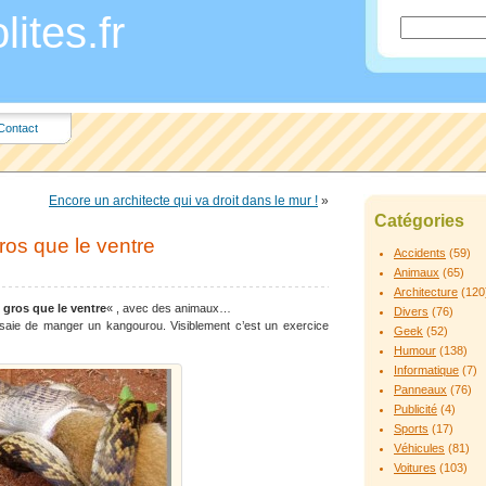
ites.fr
Contact
Encore un architecte qui va droit dans le mur !
»
Catégories
ros que le ventre
Accidents
(59)
Animaux
(65)
Architecture
(120
 gros que le ventre
« , avec des animaux…
Divers
(76)
saie de manger un kangourou. Visiblement c’est un exercice
Geek
(52)
Humour
(138)
Informatique
(7)
Panneaux
(76)
Publicité
(4)
Sports
(17)
Véhicules
(81)
Voitures
(103)