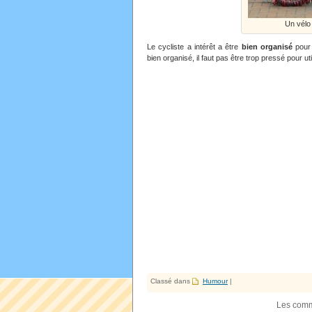
Un vélo
Le cycliste a intérêt a être
bien organisé
pour 
bien organisé, il faut pas être trop pressé pour ut
Classé dans
Humour
|
Les comm