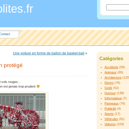
ites.fr
Contact
Une voiture en forme de ballon de basket-ball
»
Catégories
n protégé
Accidents
(59)
Animaux
(65)
Architecture
(120
ti-vols rouges…
Divers
(76)
 on est jamais trop prudent
Geek
(52)
Humour
(138)
Informatique
(7)
Panneaux
(76)
Publicité
(4)
Sports
(17)
Véhicules
(81)
Voitures
(103)