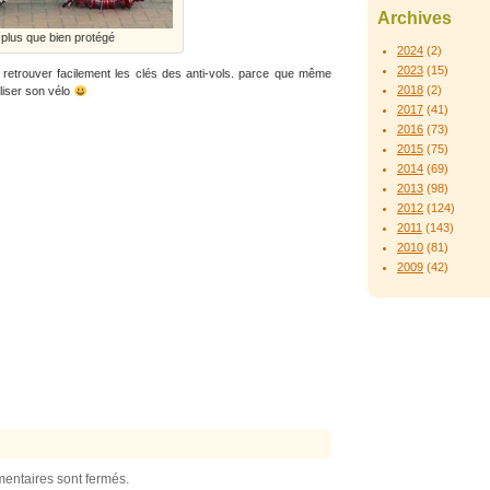
Archives
 plus que bien protégé
2024
(2)
2023
(15)
retrouver facilement les clés des anti-vols. parce que même
2018
(2)
iliser son vélo
2017
(41)
2016
(73)
2015
(75)
2014
(69)
2013
(98)
2012
(124)
2011
(143)
2010
(81)
2009
(42)
entaires sont fermés.