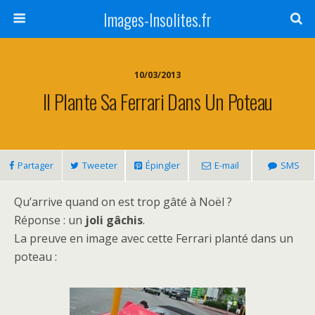
Images-Insolites.fr
10/03/2013
Il Plante Sa Ferrari Dans Un Poteau
Partager
Tweeter
Épingler
E-mail
SMS
Qu’arrive quand on est trop gâté à Noël ?
Réponse : un
joli gâchis
.
La preuve en image avec cette Ferrari planté dans un
poteau :