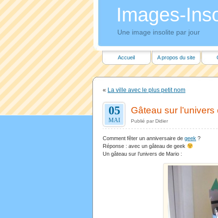
Images-Insol
Une image insolite par jour
Accueil
A propos du site
«
La ville avec le plus petit nom
05
Gâteau sur l’univers
MAI
Publié par Didier
Comment fêter un anniversaire de
geek
?
Réponse : avec un gâteau de geek
Un gâteau sur l’univers de Mario :