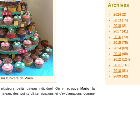
Archives
2024
(2)
2023
(15)
2018
(2)
2017
(41)
2016
(73)
2015
(75)
2014
(69)
2013
(98)
2012
(124)
2011
(143)
2010
(81)
2009
(42)
sur l’univers de Mario
lusieurs petits gâteau individuel. On y retrouve
Mario
, la
hâteau, des points d’interrogations et d’exclamations comme