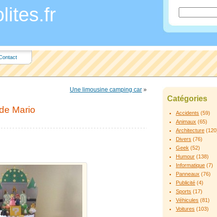
ites.fr
Contact
Une limousine camping car
»
Catégories
 de Mario
Accidents
(59)
Animaux
(65)
Architecture
(120
Divers
(76)
Geek
(52)
Humour
(138)
Informatique
(7)
Panneaux
(76)
Publicité
(4)
Sports
(17)
Véhicules
(81)
Voitures
(103)