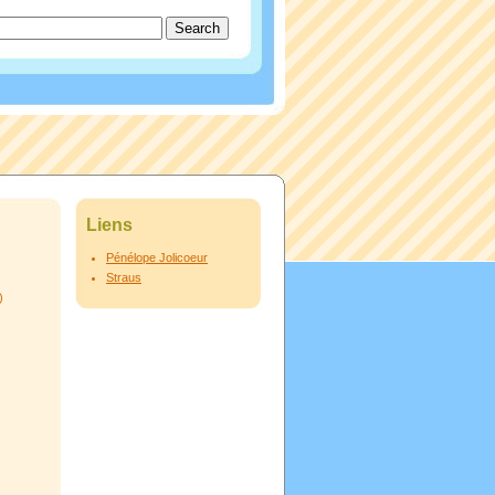
Liens
Pénélope Jolicoeur
Straus
)