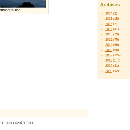
Archives
Attraper la lune
2024
(2)
2023
(15)
2018
(2)
2017
(41)
2016
(73)
2015
(75)
2014
(69)
2013
(98)
2012
(124)
2011
(143)
2010
(81)
2009
(42)
entaires sont fermés.