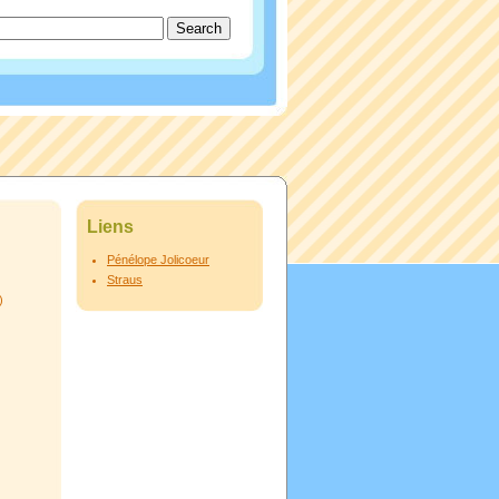
Liens
Pénélope Jolicoeur
Straus
)