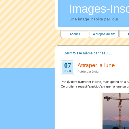
Images-Insol
Une image insolite par jour
Accueil
A propos du site
«
Deux fois le même panneau 30
07
Attraper la lune
AVR
Publié par Didier
Pas évident d’attraper la lune, mais quand on a pas
Ce grutier a réussi l’exploit d’attraper la lune sa g