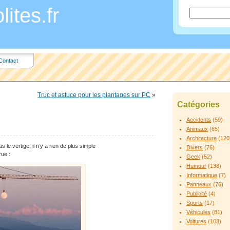
ites.fr
Contact
Truc et astuce pour les plantages sur PC
»
Catégories
Accidents
(59)
Animaux
(65)
Architecture
(120
 le vertige, il n’y a rien de plus simple
Divers
(76)
rue :
Geek
(52)
Humour
(138)
Informatique
(7)
Panneaux
(76)
Publicité
(4)
Sports
(17)
Véhicules
(81)
Voitures
(103)