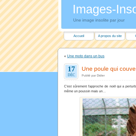
Images-Insol
Une image insolite par jour
Accueil
A propos du site
«
Une moto dans un bus
17
Une poule qui couv
DÉC
Publié par Didier
C’est sûrement l’approche de noël qui a perturb
même un poussin mais un…