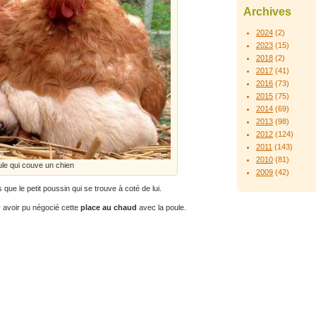
Archives
2024
(2)
2023
(15)
2018
(2)
2017
(41)
2016
(73)
2015
(75)
2014
(69)
2013
(98)
2012
(124)
2011
(143)
2010
(81)
le qui couve un chien
2009
(42)
s que le petit poussin qui se trouve à coté de lui.
 avoir pu négocié cette
place au chaud
avec la poule.