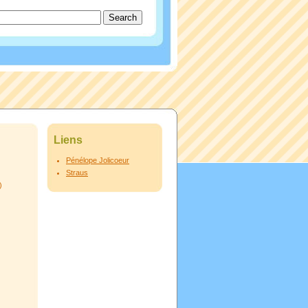
Liens
Pénélope Jolicoeur
Straus
)