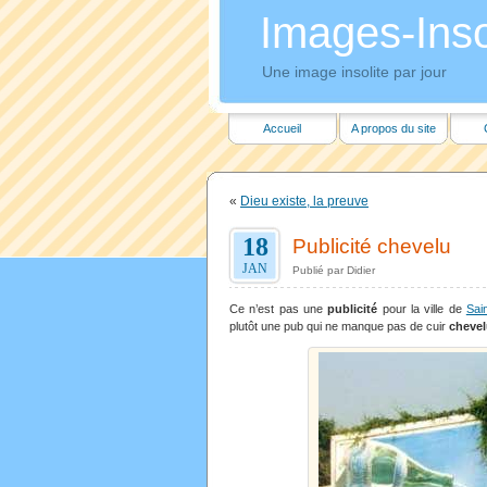
Images-Insol
Une image insolite par jour
Accueil
A propos du site
«
Dieu existe, la preuve
18
Publicité chevelu
JAN
Publié par Didier
Ce n’est pas une
publicité
pour la ville de
Sai
plutôt une pub qui ne manque pas de cuir
cheve