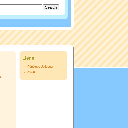
Liens
Pénélope Jolicoeur
Straus
)