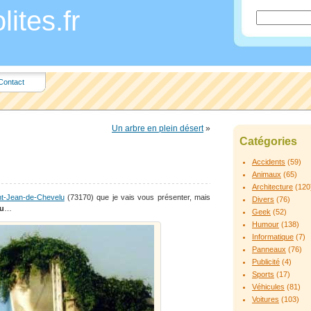
ites.fr
Contact
Un arbre en plein désert
»
Catégories
Accidents
(59)
Animaux
(65)
Architecture
(120
nt-Jean-de-Chevelu
(73170) que je vais vous présenter, mais
Divers
(76)
lu
…
Geek
(52)
Humour
(138)
Informatique
(7)
Panneaux
(76)
Publicité
(4)
Sports
(17)
Véhicules
(81)
Voitures
(103)