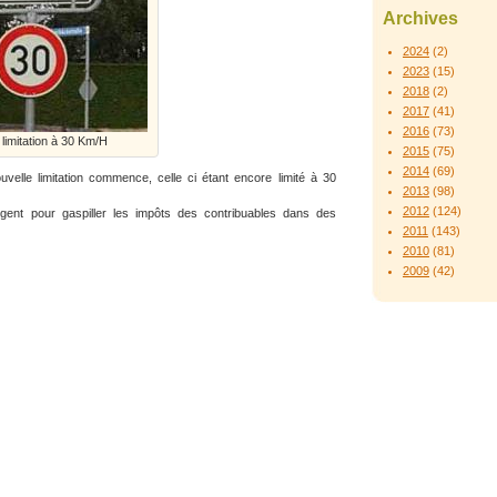
Archives
2024
(2)
2023
(15)
2018
(2)
2017
(41)
2016
(73)
 limitation à 30 Km/H
2015
(75)
2014
(69)
ouvelle limitation commence, celle ci étant encore limité à 30
2013
(98)
2012
(124)
gent pour gaspiller les impôts des contribuables dans des
2011
(143)
2010
(81)
2009
(42)