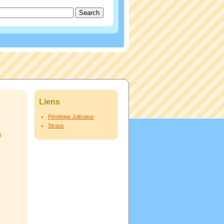
Liens
Pénélope Jolicoeur
Straus
)