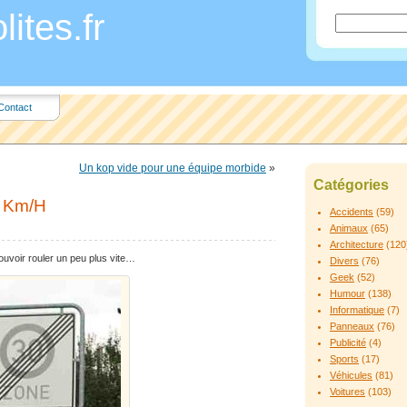
ites.fr
Contact
Un kop vide pour une équipe morbide
»
Catégories
0 Km/H
Accidents
(59)
Animaux
(65)
Architecture
(120
pouvoir rouler un peu plus vite…
Divers
(76)
Geek
(52)
Humour
(138)
Informatique
(7)
Panneaux
(76)
Publicité
(4)
Sports
(17)
Véhicules
(81)
Voitures
(103)