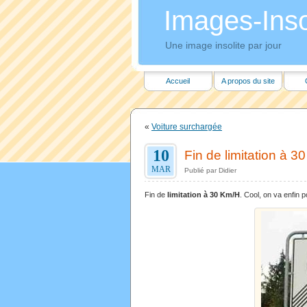
Images-Insol
Une image insolite par jour
Accueil
A propos du site
«
Voiture surchargée
10
Fin de limitation à 3
MAR
Publié par Didier
Fin de
limitation à 30 Km/H
. Cool, on va enfin 